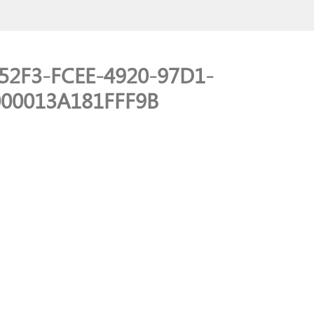
752F3-FCEE-4920-97D1-
000013A181FFF9B