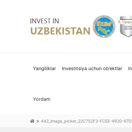
Yangiliklar
Investitsiya uchun ob’ektlar
I
Yordam
>
442_image_picker_22C752F3-FCEE-4920-97