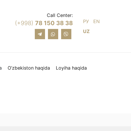
Call Center:
РУ
EN
(+998)
78 150 38 38
UZ
a
O’zbekiston haqida
Loyiha haqida