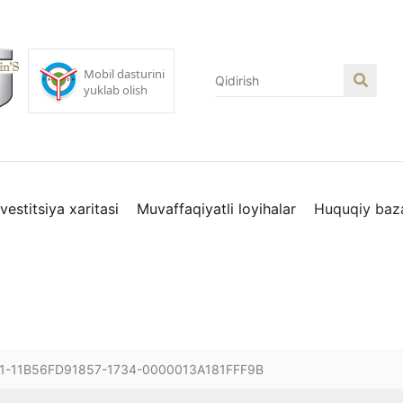
nvestitsiya xaritasi
Muvaffaqiyatli loyihalar
Huquqiy baz
D1-11B56FD91857-1734-0000013A181FFF9B