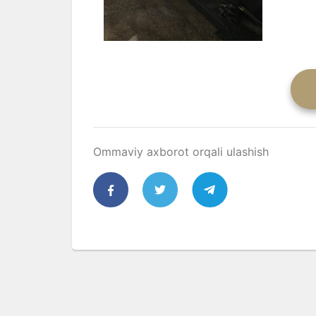
Ommaviy axborot orqali ulashish