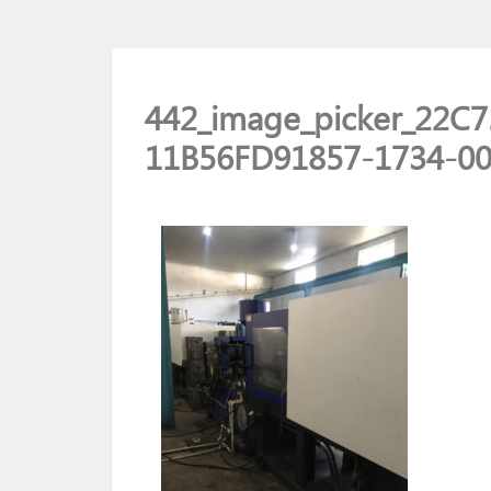
442_image_picker_22C
11B56FD91857-1734-0