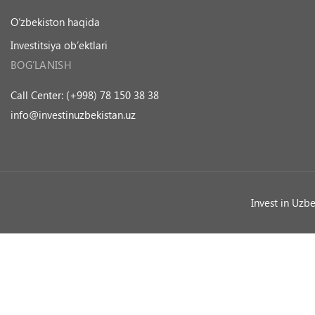
O’zbekiston haqida
Investitsiya ob’ektlari
BOG’LANISH
Call Center: (+998) 78 150 38 38
info@investinuzbekistan.uz
Invest in Uzb
Ask a Question