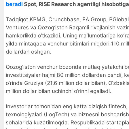
beradi
Spot, RISE Research agentligi hisobotiga
Tadqiqot KPMG, Crunchbase, EA Group, BGlobal
Ventures va Qozog‘iston Raqamli rivojlanish vazirl
hamkorlikda o‘tkazildi. Uning maʼlumotlariga koʻr
yilda mintaqada venchur bitimlari miqdori 110 mil
dollardan oshgan.
Qozog‘iston venchur bozorida mutlaq yetakchi bo‘
investitsiyalar hajmi 80 million dollardan oshdi, k
o‘rinda Gruziya (21,6 million dollar bilan), O‘zbeki
million dollar bilan uchinchi o‘rinni egalladi.
Investorlar tomonidan eng katta qiziqish fintech, 
texnologiyalari (LogTech) va biznesni boshqarish
sohalarida kuzatilmoqda. Respublikada startapl