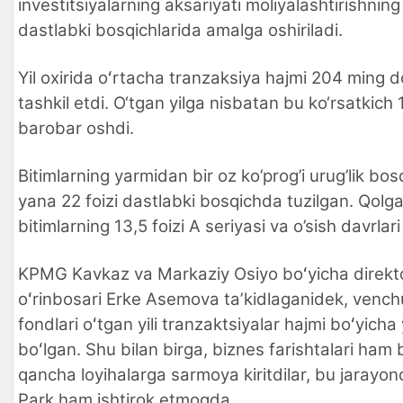
investitsiyalarning aksariyati moliyalashtirishning
dastlabki bosqichlarida amalga oshiriladi.
Yil oxirida oʻrtacha tranzaksiya hajmi 204 ming do
tashkil etdi. O‘tgan yilga nisbatan bu ko‘rsatkich 
barobar oshdi.
Bitimlarning yarmidan bir oz ko’prog’i urug’lik bos
yana 22 foizi dastlabki bosqichda tuzilgan. Qolg
bitimlarning 13,5 foizi A seriyasi va o’sish davrlari
KPMG Kavkaz va Markaziy Osiyo boʻyicha direkt
oʻrinbosari Erke Asemova taʼkidlaganidek, vench
fondlari oʻtgan yili tranzaktsiyalar hajmi boʻyicha
boʻlgan. Shu bilan birga, biznes farishtalari ham b
qancha loyihalarga sarmoya kiritdilar, bu jarayon
Park ham ishtirok etmoqda.