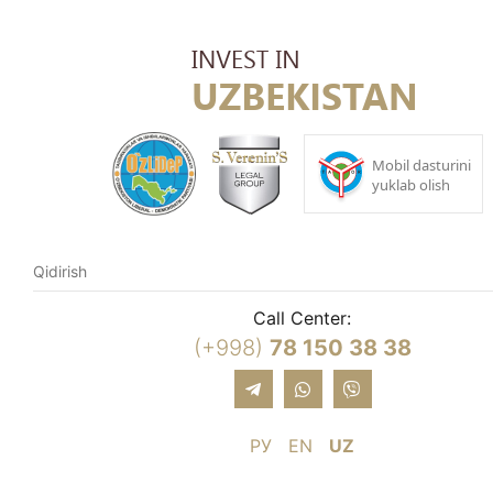
Call Center:
(+998)
78 150 38 38
РУ
EN
UZ