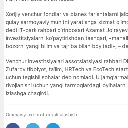
Xorijiy venchur fondlar va biznes farishtalarni jalb
qulay sarmoyaviy muhitni yaratishga xizmat qilm
dedi IT-park rahbari oʻrinbosari Azamat Joʻrayev
investitsiyalarni ko’paytirishdan tashqari, «mahall
bozorni yangi bilim va tajriba bilan boyitadi», – de
Venchur investitsiyalari assotsiatsiyasi rahbari D
Zufarov tibbiyot, ta’lim, HRTech va EcoTech star
uchun tegishli sohalar deb nomladi. U jamg‘armal
rivojlanishi uchun yangi tarmoqlardagi loyihalarni
izlashga chaqirdi.
Ommaviy axborot orqali ulashish