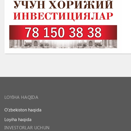
LOYIHA HAQIDA
O’zbekiston haqida
Loyiha haqida
INVESTORLAR UCHUN