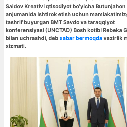
Saidov Kreativ iqtisodiyot bo‘yicha Butunjahon
anjumanida ishtirok etish uchun mamlakatimi
tashrif buyurgan BMT Savdo va taraqqiyot
konferensiyasi (UNCTAD) Bosh kotibi Rebeka 
bilan uchrashdi, deb
xabar bermoqda
vazirlik 
xizmati.