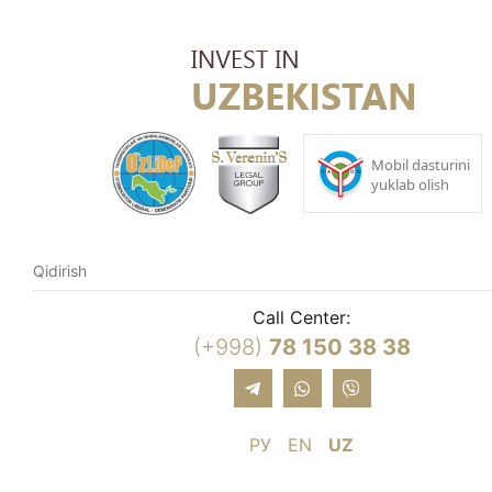
Call Center:
(+998)
78 150 38 38
РУ
EN
UZ