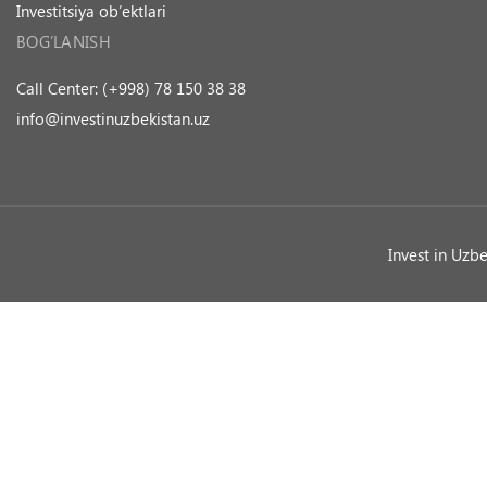
Investitsiya ob’ektlari
BOG’LANISH
Call Center: (+998) 78 150 38 38
info@investinuzbekistan.uz
Invest in Uzb
Ask a Question