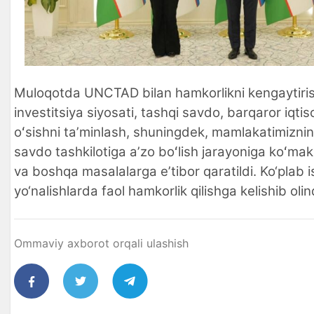
Muloqotda UNCTAD bilan hamkorlikni kengaytiris
investitsiya siyosati, tashqi savdo, barqaror iqtis
oʻsishni taʼminlash, shuningdek, mamlakatimizni
savdo tashkilotiga aʼzo boʻlish jarayoniga koʻmak
va boshqa masalalarga eʼtibor qaratildi. Ko‘plab is
yo‘nalishlarda faol hamkorlik qilishga kelishib olin
Ommaviy axborot orqali ulashish