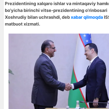
Prezidentining xalqaro ishlar va mintaqaviy hamk
bo‘yicha birinchi vitse-prezidentining o‘rinbosari 
Xoshrudiy bilan uchrashdi, deb
xabar qilmoqda
IS
matbuot xizmati.