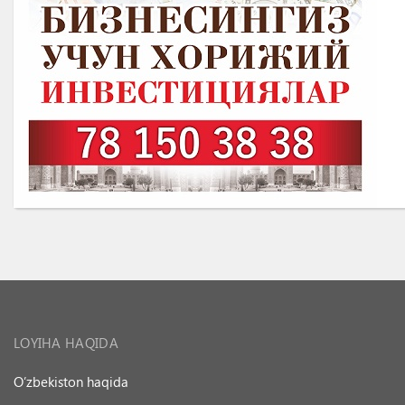
LOYIHA HAQIDA
O’zbekiston haqida