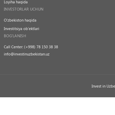
Loyiha haqida
INVESTORLAR UCHUN
O’zbekiston haqida
Investitsiya ob’ektlari
BOG’LANISH
Call Center: (+998) 78 150 38 38
info@investinuzbekistan.uz
Invest in Uzb
Ask a Question