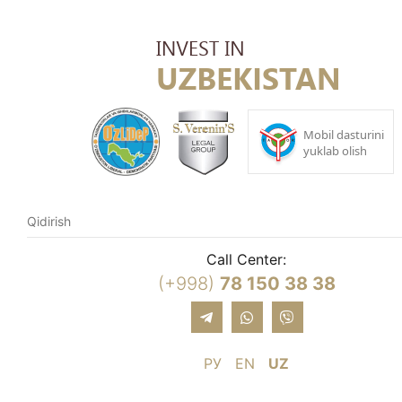
Call Center:
(+998)
78 150 38 38
РУ
EN
UZ