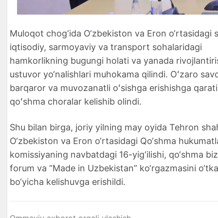
Muloqot chog‘ida O‘zbekiston va Eron o‘rtasidagi 
iqtisodiy, sarmoyaviy va transport sohalaridagi
hamkorlikning bugungi holati va yanada rivojlantir
ustuvor yo‘nalishlari muhokama qilindi. Oʻzaro sa
barqaror va muvozanatli oʻsishga erishishga qarat
qoʻshma choralar kelishib olindi.
Shu bilan birga, joriy yilning may oyida Tehron sha
O‘zbekiston va Eron o‘rtasidagi Qo‘shma hukumatl
komissiyaning navbatdagi 16-yig‘ilishi, qo‘shma bi
forum va “Made in Uzbekistan” ko‘rgazmasini o‘tk
bo‘yicha kelishuvga erishildi.
Ommaviy axborot orqali ulashish