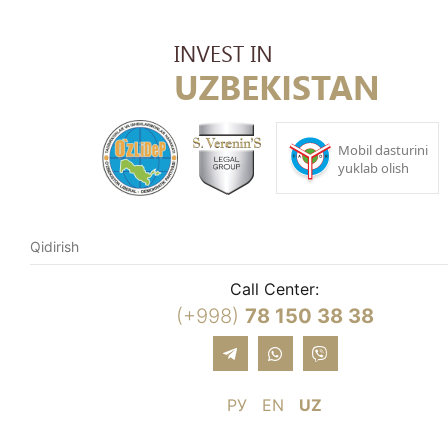
Call Center:
(+998)
78 150 38 38
РУ
EN
UZ