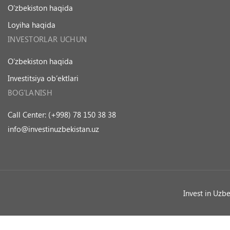
O’zbekiston haqida
Loyiha haqida
INVESTORLAR UCHUN
O’zbekiston haqida
Investitsiya ob’ektlari
BOG’LANISH
Call Center: (+998) 78 150 38 38
info@investinuzbekistan.uz
Invest in Uzb
Ask a Question