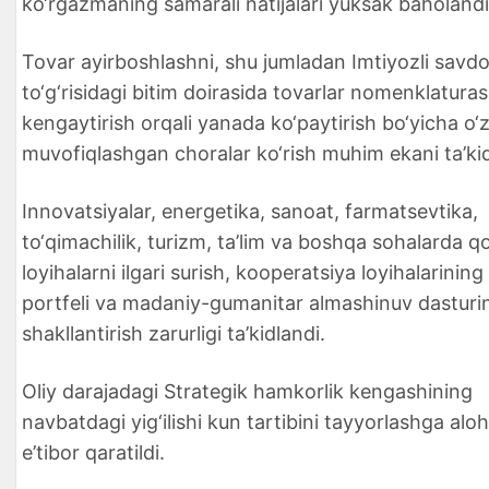
ko‘rgazmaning samarali natijalari yuksak baholandi
Tovar ayirboshlashni, shu jumladan Imtiyozli savd
to‘g‘risidagi bitim doirasida tovarlar nomenklaturas
kengaytirish orqali yanada ko‘paytirish bo‘yicha o‘
muvofiqlashgan choralar ko‘rish muhim ekani ta’kid
Innovatsiyalar, energetika, sanoat, farmatsevtika,
to‘qimachilik, turizm, ta’lim va boshqa sohalarda 
loyihalarni ilgari surish, kooperatsiya loyihalarining
portfeli va madaniy-gumanitar almashinuv dasturin
shakllantirish zarurligi ta’kidlandi.
Oliy darajadagi Strategik hamkorlik kengashining
navbatdagi yig‘ilishi kun tartibini tayyorlashga alo
e’tibor qaratildi.