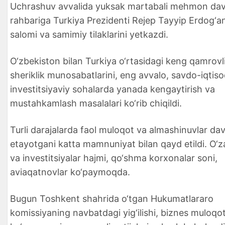
Uchrashuv avvalida yuksak martabali mehmon dav
rahbariga Turkiya Prezidenti Rejep Tayyip Erdog‘a
salomi va samimiy tilaklarini yetkazdi.
O‘zbekiston bilan Turkiya o‘rtasidagi keng qamrovli
sheriklik munosabatlarini, eng avvalo, savdo-iqtiso
investitsiyaviy sohalarda yanada kengaytirish va
mustahkamlash masalalari ko‘rib chiqildi.
Turli darajalarda faol muloqot va almashinuvlar d
etayotgani katta mamnuniyat bilan qayd etildi. O‘
va investitsiyalar hajmi, qo‘shma korxonalar soni,
aviaqatnovlar ko‘paymoqda.
Bugun Toshkent shahrida o‘tgan Hukumatlararo
komissiyaning navbatdagi yig‘ilishi, biznes muloqot