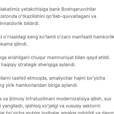
akatimiz yetakchisiga bank Boshqaruvchilar
kistonda oʻtkazilishini qoʻllab-quvvatlagani va
natdorlik bildirdi.
 oʻrtasidagi keng koʻlamli oʻzaro manfaatli hamkorli
kama qilindi.
ga erishilgani chuqur mamnuniyat bilan qayd etildi.
aqiqiy strategik sherigiga aylandi.
ollarni tashkil etmoqda, amaliyotlar hajmi boʻyicha
 yirik hamkorlaridan biriga aylandi.
a va ijtimoiy infratuzilmani modernizatsiya qilish, suv
 yangilash, qishloq xoʻjaligi va xususiy sektorni
lar boʻyicha muhim loyihalar amalga oshirildi va dav