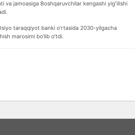
i va jamoasiga Boshqaruvchilar kengashi yigʻilishi
adi.
siyo taraqqiyot banki o‘rtasida 2030-yilgacha
hish marosimi bo‘lib o‘tdi.