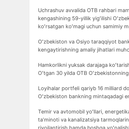
Uchrashuv avvalida OTB rahbari maml
kengashining 59-yillik yigʻilishi Oʻzbe
koʻrsatgan koʻmagi uchun samimiy min
Oʻzbekiston va Osiyo taraqqiyot banki
kengaytirishning amaliy jihatlari muho
Hamkorlikni yuksak darajaga koʻtarish
Oʻtgan 30 yilda OTB Oʻzbekistonning h
Loyihalar portfeli qariyb 16 milliard d
Oʻzbekiston bankning mintaqadagi eng
Temir va avtomobil yoʻllari, energetik
taʼminoti va kanalizatsiya tarmoqlarini
rivojlantirish hamda boshqa yoʻnalish