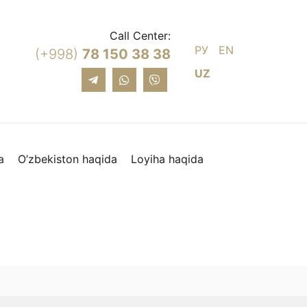
Call Center:
РУ
EN
(+998)
78 150 38 38
UZ
a
O’zbekiston haqida
Loyiha haqida