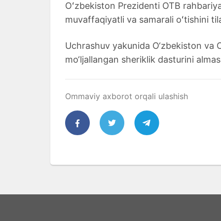
Oʻzbekiston Prezidenti OTB rahbariyat
muvaffaqiyatli va samarali oʻtishini til
Uchrashuv yakunida O‘zbekiston va O
mo‘ljallangan sheriklik dasturini almas
Ommaviy axborot orqali ulashish