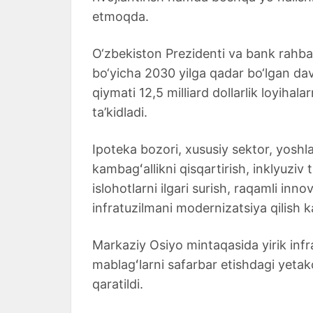
etmoqda.
O‘zbekiston Prezidenti va bank rahba
bo‘yicha 2030 yilga qadar bo‘lgan dav
qiymati 12,5 milliard dollarlik loyihal
ta’kidladi.
Ipoteka bozori, xususiy sektor, yoshla
kambagʻallikni qisqartirish, inklyuziv t
islohotlarni ilgari surish, raqamli inn
infratuzilmani modernizatsiya qilish k
Markaziy Osiyo mintaqasida yirik infr
mablagʻlarni safarbar etishdagi yetakch
qaratildi.