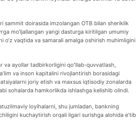
ri sammit doirasida imzolangan OTB bilan sheriklik
rga mo‘ljallangan yangi dasturga kiritilgan umumiy
arni o‘z vaqtida va samarali amalga oshirish muhimligini
r va ayollar tadbirkorligini qoʻllab-quvvatlash,
aʼlim va inson kapitalini rivojlantirish borasidagi
ovatsiyalarni joriy etish va maxsus iqtisodiy zonalarda
abi sohalarda hamkorlikda ishlashga kelishib olindi.
atuzilmaviy loyihalarni, shu jumladan, bankning
iligini kuchaytirish orqali ilgari surishga alohida eʼti