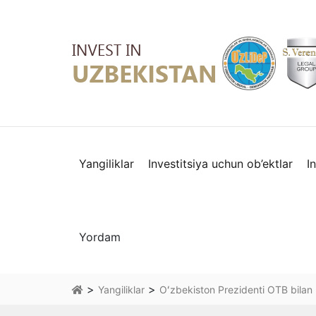
Yangiliklar
Investitsiya uchun ob’ektlar
I
Yordam
>
>
Yangiliklar
Oʻzbekiston Prezidenti OTB bilan k