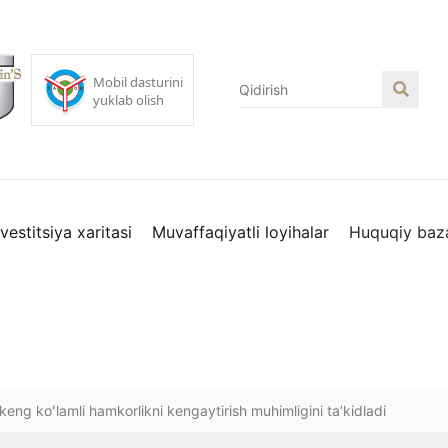
nvestitsiya xaritasi
Muvaffaqiyatli loyihalar
Huquqiy baz
eng koʻlamli hamkorlikni kengaytirish muhimligini taʼkidladi