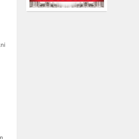
kni
om