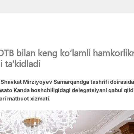
OTB bilan keng koʻlamli hamkorlik
 taʼkidladi
 Shavkat Mirziyoyev Samarqandga tashrifi doirasida
sato Kanda boshchiligidagi delegatsiyani qabul qildi
ari matbuot xizmati.