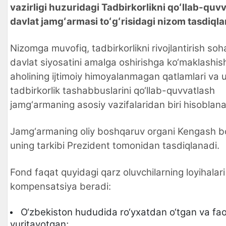
vazirligi huzuridagi Tadbirkorlikni qoʻllab-quv
davlat jamgʻarmasi toʻgʻrisidagi nizom tasdiqla
Nizomga muvofiq, tadbirkorlikni rivojlantirish so
davlat siyosatini amalga oshirishga ko‘maklashis
aholining ijtimoiy himoyalanmagan qatlamlari va u
tadbirkorlik tashabbuslarini qo‘llab-quvvatlash
jamg‘armaning asosiy vazifalaridan biri hisoblana
Jamg‘armaning oliy boshqaruv organi Kengash bo‘
uning tarkibi Prezident tomonidan tasdiqlanadi.
Fond faqat quyidagi qarz oluvchilarning loyihalar
kompensatsiya beradi:
O‘zbekiston hududida ro‘yxatdan o‘tgan va fao
yuritayotgan;