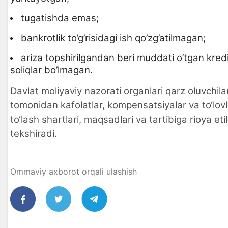
tugatishda emas;
bankrotlik to’g’risidagi ish qo’zg’atilmagan;
ariza topshirilgandan beri muddati o’tgan kredi
soliqlar bo’lmagan.
Davlat moliyaviy nazorati organlari qarz oluvchila
tomonidan kafolatlar, kompensatsiyalar va to‘lovl
to‘lash shartlari, maqsadlari va tartibiga rioya etil
tekshiradi.
Ommaviy axborot orqali ulashish