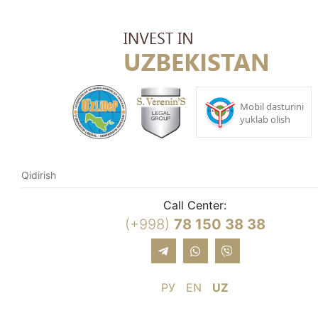
Call Center:
(+998)
78 150 38 38
РУ
EN
UZ