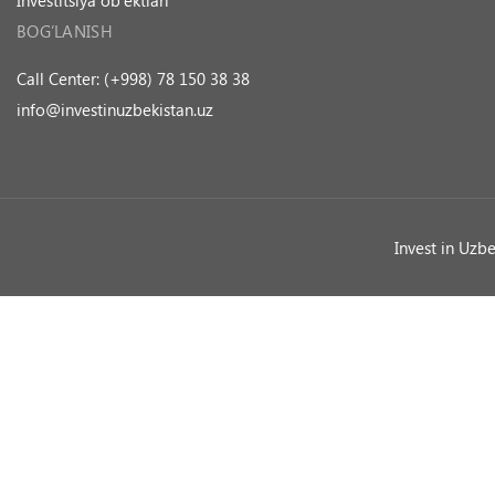
Investitsiya ob’ektlari
BOG’LANISH
Call Center: (+998) 78 150 38 38
info@investinuzbekistan.uz
Invest in Uzb