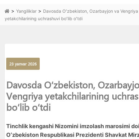
>
>
Yangiliklar
Davosda Oʻzbekiston, Ozarbayjon va Vengriya
yetakchilarining uchrashuvi boʻlib oʻtdi
23 yanvar 2026
Davosda Oʻzbekiston, Ozarbayjo
Vengriya yetakchilarining uchras
boʻlib oʻtdi
Tinchlik kengashi Nizomini imzolash marosimi do
Oʻzbekiston Respublikasi Prezidenti Shavkat Mir