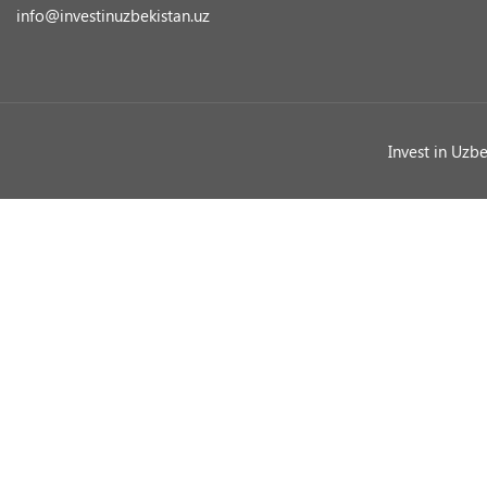
info@investinuzbekistan.uz
Invest in Uzb