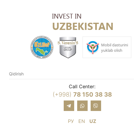
Call Center:
(+998)
78 150 38 38
РУ
EN
UZ