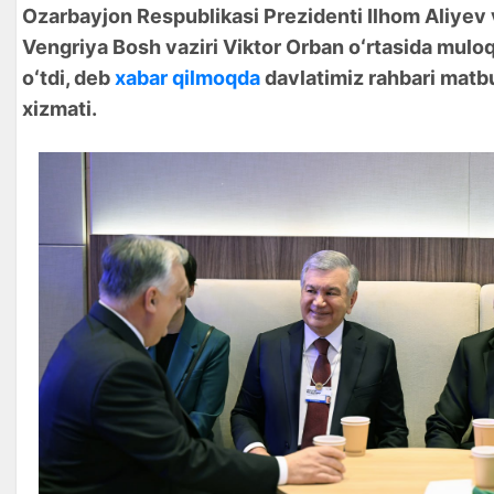
Ozarbayjon Respublikasi Prezidenti Ilhom Aliyev
Vengriya Bosh vaziri Viktor Orban oʻrtasida muloq
oʻtdi, deb
xabar qilmoqda
davlatimiz rahbari matb
xizmati.