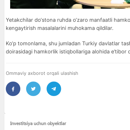
Yetakchilar do‘stona ruhda o‘zaro manfaatli hamkor
kengaytirish masalalarini muhokama qildilar.
Ko‘p tomonlama, shu jumladan Turkiy davlatlar tash
doirasidagi hamkorlik istiqbollariga alohida e’tibor q
Ommaviy axborot orqali ulashish
Investitsiya uchun obyektlar