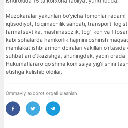
ishtirokida 15 ta korxona faoliyat yuritmoqda.
Muzokaralar yakunlari bo‘yicha tomonlar raqamli
iqtisodiyot, to‘qimachilik sanoati, transport-logist
farmatsevtika, mashinasozlik, tog‘-kon va fitosan
kabi sohalarda hamkorlik hajmini oshirish maqsad
mamlakat ishbilarmon doiralari vakillari o‘rtasida
suhbatlari o‘tkazishga, shuningdek, yaqin orada
Hukumatlararo qo‘shma komissiya yig‘ilishini tash
etishga kelishib oldilar.
Ommaviy axborot orqali ulashish