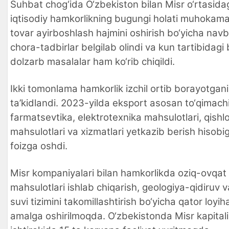
Suhbat chog‘ida O‘zbekiston bilan Misr o‘rtasida
iqtisodiy hamkorlikning bugungi holati muhokama 
tovar ayirboshlash hajmini oshirish bo‘yicha nav
chora-tadbirlar belgilab olindi va kun tartibidag
dolzarb masalalar ham ko‘rib chiqildi.
Ikki tomonlama hamkorlik izchil ortib borayotgani
ta’kidlandi. 2023-yilda eksport asosan to‘qimachil
farmatsevtika, elektrotexnika mahsulotlari, qishloq
mahsulotlari va xizmatlari yetkazib berish hisobi
foizga oshdi.
Misr kompaniyalari bilan hamkorlikda oziq-ovqat
mahsulotlari ishlab chiqarish, geologiya-qidiruv v
suvi tizimini takomillashtirish bo‘yicha qator loyih
amalga oshirilmoqda. O‘zbekistonda Misr kapitali