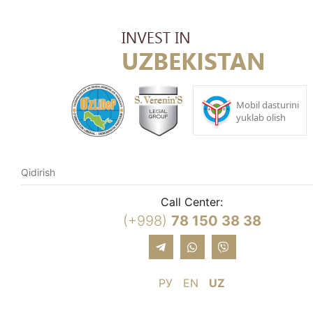
Call Center:
(+998)
78 150 38 38
РУ
EN
UZ