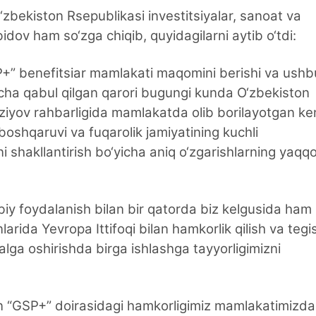
bekiston Rsepublikasi investitsiyalar, sanoat va
idov ham so‘zga chiqib, quyidagilarni aytib o‘tdi:
P+” benefitsiar mamlakati maqomini berishi va ushb
yicha qabul qilgan qarori bugungi kunda O‘zbekiston
ziyov rahbarligida mamlakatda olib borilayotgan k
boshqaruvi va fuqarolik jamiyatining kuchli
i shakllantirish bo‘yicha aniq o‘zgarishlarning yaqqo
biy foydalanish bilan bir qatorda biz kelgusida ham
rida Yevropa Ittifoqi bilan hamkorlik qilish va tegis
alga oshirishda birga ishlashga tayyorligimizni
lan “GSP+” doirasidagi hamkorligimiz mamlakatimizda