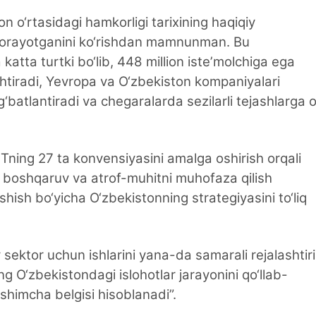
n o‘rtasidagi hamkorligi tarixining haqiqiy
 borayotganini ko‘rishdan mamnunman. Bu
atta turtki bo‘lib, 448 million isteʼmolchiga ega
shtiradi, Yevropa va O‘zbekiston kompaniyalari
batlantiradi va chegaralarda sezilarli tejashlarga o
ning 27 ta konvensiyasini amalga oshirish orqali
 boshqaruv va atrof-muhitni muhofaza qilish
hish bo‘yicha O‘zbekistonning strategiyasini to‘liq
sektor uchun ishlarini yana-da samarali rejalashtir
ng O‘zbekistondagi islohotlar jarayonini qo‘llab-
‘shimcha belgisi hisoblanadi”.