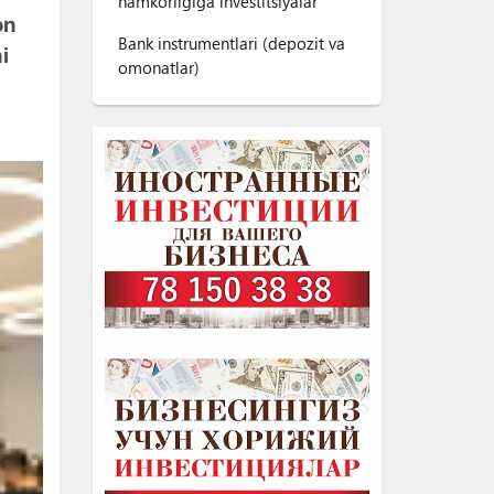
hamkorligiga investitsiyalar
on
Bank instrumentlari (depozit va
i
omonatlar)