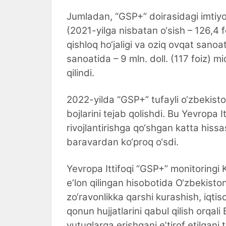
Jumladan, “GSP+” doirasidagi imtiyoz
(2021-yilga nisbatan o‘sish – 126,4 f
qishloq ho‘jaligi va oziq ovqat sanoat
sanoatida – 9 mln. doll. (117 foiz) 
qilindi.
2022-yilda “GSP+” tufayli o‘zbekisto
bojlarini tejab qolishdi. Bu Yevropa 
rivojlantirishga qo‘shgan katta hissas
baravardan ko‘proq o‘sdi.
Yevropa Ittifoqi “GSP+” monitoringi
eʼlon qilingan hisobotida O‘zbekiston
zo‘ravonlikka qarshi kurashish, iqtis
qonun hujjatlarini qabul qilish orqa
yutuqlarga erishgani eʼtirof etilgani t