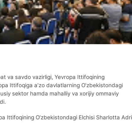
t va savdo vazirligi, Yevropa Ittifoqining
pa Ittifoqiga aʼzo davlatlarning O‘zbekistondagi
xususiy sektor hamda mahalliy va xorijiy ommaviy
di.
 Ittifoqining O‘zbekistondagi Elchisi Sharlotta Adr