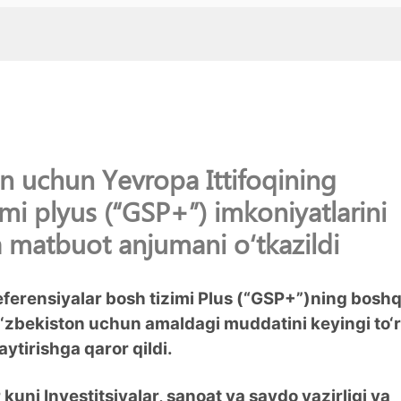
n uchun Yevropa Ittifoqining
imi plyus (“GSP+”) imkoniyatlarini
 matbuot anjumani o‘tkazildi
eferensiyalar bosh tizimi Plus (“GSP+”)ning bosh
O‘zbekiston uchun amaldagi muddatini keyingi to‘r
ytirishga qaror qildi.
uni Investitsiyalar, sanoat va savdo vazirligi va