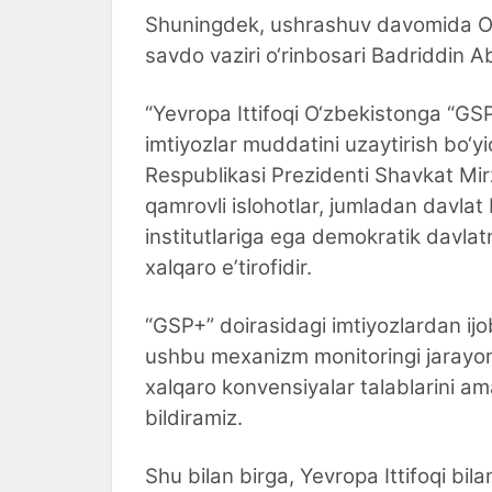
Shuningdek, ushrashuv davomida O‘z
savdo vaziri o‘rinbosari Badriddin Ab
“Yevropa Ittifoqi O‘zbekistonga “GS
imtiyozlar muddatini uzaytirish bo‘
Respublikasi Prezidenti Shavkat Mir
qamrovli islohotlar, jumladan davlat 
institutlariga ega demokratik davlatn
xalqaro eʼtirofidir.
“GSP+” doirasidagi imtiyozlardan ijo
ushbu mexanizm monitoringi jarayonla
xalqaro konvensiyalar talablarini am
bildiramiz.
Shu bilan birga, Yevropa Ittifoqi bi