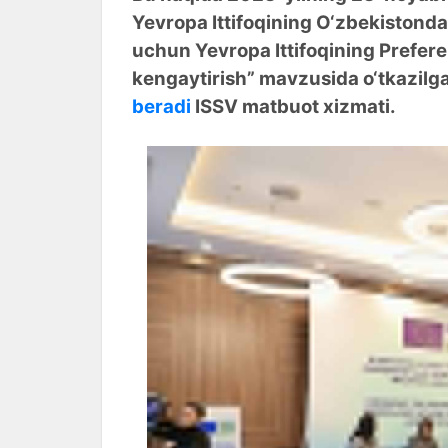
Yevropa Ittifoqining O‘zbekistonda
uchun Yevropa Ittifoqining Prefere
kengaytirish” mavzusida o‘tkazilg
beradi
ISSV matbuot xizmati.