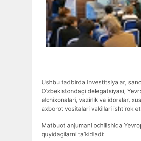
Ushbu tadbirda Investitsiyalar, sanoa
O‘zbekistondagi delegatsiyasi, Yevro
elchixonalari, vazirlik va idoralar, 
axborot vositalari vakillari ishtirok et
Matbuot anjumani ochilishida Yevropa
quyidagilarni taʼkidladi: