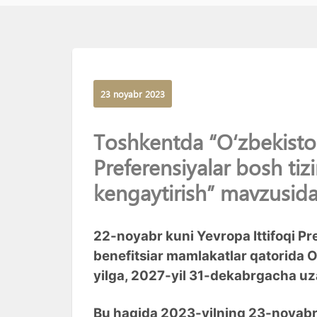
23 noyabr 2023
Toshkentda “O‘zbekisto
Preferensiyalar bosh tiz
kengaytirish” mavzusida
22-noyabr kuni Yevropa Ittifoqi Pr
benefitsiar mamlakatlar qatorida 
yilga, 2027-yil 31-dekabrgacha uza
Bu haqida 2023-yilning 23-noyabr k