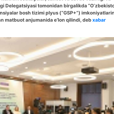
gi Delegatsiyasi tomonidan birgalikda “O‘zbekist
nsiyalar bosh tizimi plyus (“GSP+”) imkoniyatlarin
an matbuot anjumanida eʼlon qilindi, deb
xabar