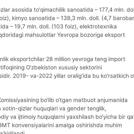
lar asosida to‘qimachilik sanoatida – 177,4 mln. dol
oiz), kimyo sanoatida – 138,3 mln. doll. (4,7 barobar
ida – 19,7 mln. doll. (103 foiz), elektrotexnika
miqdoridagi mahsulotlar Yevropa bozoriga eksport
nlik eksportchilar 28 million yevroga teng import
Ittifoqining O‘zbekiston xususiy sektorini
idir. 2019- va-2022 yillar oralig‘ida bu ko‘rsatkich o
 Komissiyasining bo‘lib o‘tgan matbuot anjumanida
 xotin-qizlar huquqlari va gender tenglik,
odiy va ijtimoiy huquqlarni yaxshilash bo‘yicha bir qa
li BMT konvensiyalarini amalga oshirishda muhim
aʼkidlandi.