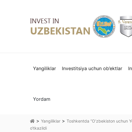
Yangiliklar
Investitsiya uchun ob’ektlar
I
Yordam
>
>
Yangiliklar
Toshkentda “O‘zbekiston uchun Yev
o‘tkazildi