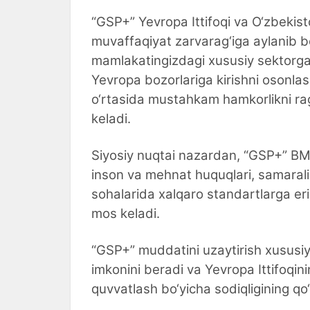
“GSP+” Yevropa Ittifoqi va O‘zbekisto
muvaffaqiyat zarvarag‘iga aylanib
mamlakatingizdagi xususiy sektorga k
Yevropa bozorlariga kirishni osonla
o‘rtasida mustahkam hamkorlikni rag‘
keladi.
Siyosiy nuqtai nazardan, “GSP+” BMT
inson va mehnat huquqlari, samarali
sohalarida xalqaro standartlarga eris
mos keladi.
“GSP+” muddatini uzaytirish xususiy 
imkonini beradi va Yevropa Ittifoqini
quvvatlash bo‘yicha sodiqligining qo