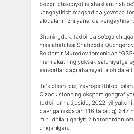
bozor iqtisodiyotini shakllantirish b
kengaytirish maqsadida yevropa tomo
aloqalarimizni yana-da kengaytirishd
Shuningdek, tadbirda so‘zga chiqqan
maslahatchisi Shahzoda Quchqorova 
Bektemir Murodov tomonidan “GSP+” 
mamlakatning yuksak salohiyatga ega
sanoatlaridagi ahamiyati alohida eʼtir
Taʼkidlash joiz, Yevropa Ittifoqi b
O‘zbekistonning eksport geografiyas
tadbirlar natijasida, 2022-yil yaku
davriga nisbatan 116 ta ortiq) 647 m
mln. dollar) qariyb 2 barobardan or
chiqarilgan.