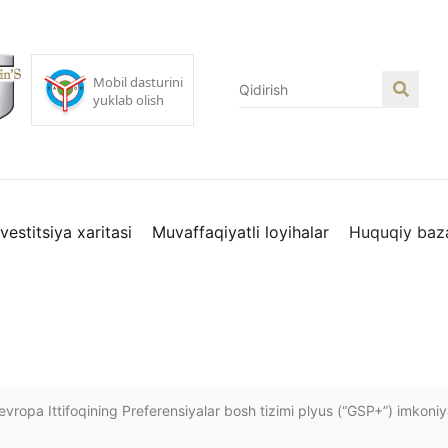
nvestitsiya xaritasi
Muvaffaqiyatli loyihalar
Huquqiy baz
ropa Ittifoqining Preferensiyalar bosh tizimi plyus (“GSP+”) imkoni