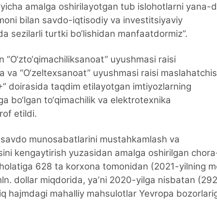
o‘yicha amalga oshirilayotgan tub islohotlarni yana-
ni bilan savdo-iqtisodiy va investitsiyaviy
a sezilarli turtki bo‘lishidan manfaatdormiz”.
 “O‘zto‘qimachiliksanoat” uyushmasi raisi
va “O‘zeltexsanoat” uyushmasi raisi maslahatchis
doirasida taqdim etilayotgan imtiyozlarning
 bo‘lgan to‘qimachilik va elektrotexnika
of etildi.
ilan savdo munosabatlarini mustahkamlash va
ini kengaytirish yuzasidan amalga oshirilgan chora
ni holatiga 628 ta korxona tomonidan (2021-yilning 
ln. dollar miqdorida, yaʼni 2020-yilga nisbatan (29
tiq hajmdagi mahalliy mahsulotlar Yevropa bozorlari