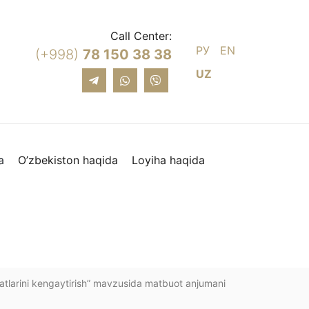
Call Center:
РУ
EN
(+998)
78 150 38 38
UZ
a
O’zbekiston haqida
Loyiha haqida
yatlarini kengaytirish” mavzusida matbuot anjumani