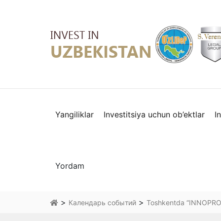
Yangiliklar
Investitsiya uchun ob’ektlar
I
Yordam
>
>
Календарь событий
Toshkentda “INNOPROM.