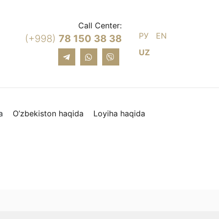
Call Center:
РУ
EN
(+998)
78 150 38 38
UZ
a
O’zbekiston haqida
Loyiha haqida