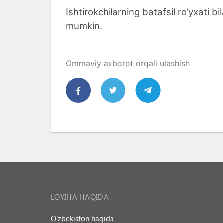
Ishtirokchilarning batafsil ro’yxati bi
mumkin.
Ommaviy axborot orqali ulashish
LOYIHA HAQIDA
O’zbekiston haqida