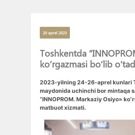
20 aprel 2023
Toshkentda “INNOPROM.
koʻrgazmasi boʻlib oʻtad
2023-yilning 24-26-aprel kunlari
maydonida uchinchi bor mintaqa sa
“INNOPROM. Markaziy Osiyo» koʻrg
matbuot xizmati.