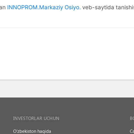
lan
INNOPROM.Markaziy Osiyo.
veb-saytida tanishi
INVESTORLAR UCHUN
B
O’zbekiston haqida
Ca