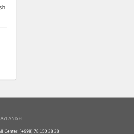
sh
OG’LANISH
ll Center: (+998) 78 150 38 38