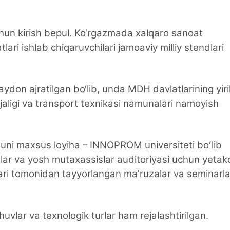
un kirish bepul. Ko‘rgazmada xalqaro sanoat
i ishlab chiqaruvchilari jamoaviy milliy stendlari
don ajratilgan bo‘lib, unda MDH davlatlarining yiri
‘jaligi va transport texnikasi namunalari namoyish
uni maxsus loyiha – INNOPROM universiteti boʻlib
lar va yosh mutaxassislar auditoriyasi uchun yetak
ari tomonidan tayyorlangan maʼruzalar va seminarla
vlar va texnologik turlar ham rejalashtirilgan.