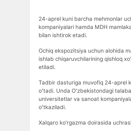
24-aprel kuni barcha mehmonlar uch
kompaniyalari hamda MDH mamlakatlar
bilan ishtirok etadi.
Ochiq ekspozitsiya uchun alohida may
ishlab chiqaruvchilarining qishloq xo
etiladi.
Tadbir dasturiga muvofiq 24-aprel k
oʻtadi. Unda Oʻzbekistondagi talaba
universitetlar va sanoat kompaniyal
oʻtkaziladi.
Xalqaro ko‘rgazma doirasida uchrashu