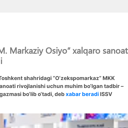
 Markaziy Osiyo” xalqaro sanoat
i
 Toshkent shahridagi “O‘zekspomarkaz” MKK
noati rivojlanishi uchun muhim bo‘lgan tadbir –
azmasi bo‘lib o‘tadi, deb
xabar beradi
ISSV