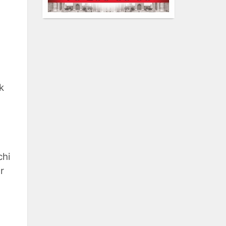
k
chi
r