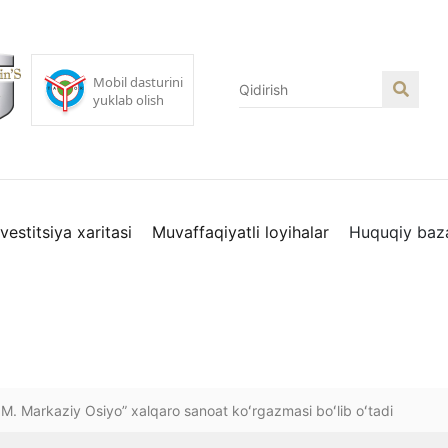
nvestitsiya xaritasi
Muvaffaqiyatli loyihalar
Huquqiy baz
 Markaziy Osiyo” xalqaro sanoat koʻrgazmasi boʻlib oʻtadi