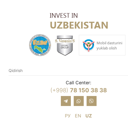
Call Center:
(+998)
78 150 38 38
РУ
EN
UZ