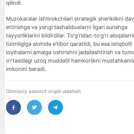
qilindi.
Muzokaralar ishtirokchilari strategik sheriklikni d
ettirishga va yangi tashabbuslarni ilgari surishga
tayyorliklarini bildirdilar. To‘g‘ridan-to‘g‘ri aloqalar
tizimligiga alohida e’tibor qaratildi, bu esa istiqbolli
loyihalarni amalga oshirishni jadallashtirish va tom
o‘rtasidagi uzoq muddatli hamkorlikni mustahkaml
imkonini beradi.
Ommaviy axborot orqali ulashish