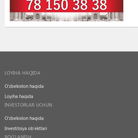
LOYIHA HAQIDA
O’zbekiston haqida
Loyiha haqida
INVESTORLAR UCHUN
O’zbekiston haqida
Investitsiya ob’ektlari
BOG’LANISH