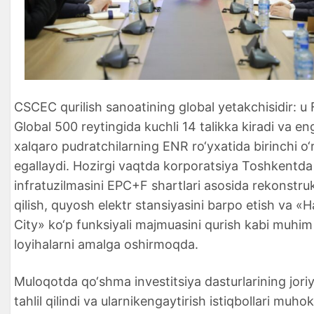
CSCEC qurilish sanoatining global yetakchisidir: u
Global 500 reytingida kuchli 14 talikka kiradi va eng
xalqaro pudratchilarning ENR ro‘yxatida birinchi o‘r
egallaydi. Hozirgi vaqtda korporatsiya Toshkentda 
infratuzilmasini EPC+F shartlari asosida rekonstru
qilish, quyosh elektr stansiyasini barpo etish va «
City» ko‘p funksiyali majmuasini qurish kabi muhim
loyihalarni amalga oshirmoqda.
Muloqotda qo‘shma investitsiya dasturlarining joriy
tahlil qilindi va ularnikengaytirish istiqbollari muh