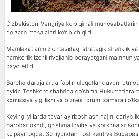
O‘zbekiston-Vengriya ko‘p qirrali munosabatlarin
dolzarb masalalari ko‘rib chiqildi.
Mamlakatlarimiz o‘rtasidagi strategik sheriklik va
hamkorlik izchil rivojlanib borayotgani mamnuniya
qayd etildi.
Barcha darajalarda faol muloqotlar davom etmo
oyida Toshkent shahrida qo‘shma Hukumatlarar
komissiya yig‘ilishi va biznes forumi samarali o‘tka
Keyingi yillarda tovar ayirboshlash hajmi qariyb ik
barobar oshdi, qo‘shma loyiha va korxonalar soni
ko‘paymoqda, 30-iyundan Toshkent va Budapes