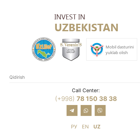
Call Center:
(+998)
78 150 38 38
РУ
EN
UZ