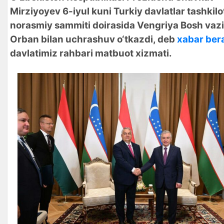
Mirziyoyev 6-iyul kuni Turkiy davlatlar tashkilo
norasmiy sammiti doirasida Vengriya Bosh vazir
Orban bilan uchrashuv o‘tkazdi, deb
xabar ber
davlatimiz rahbari matbuot xizmati.