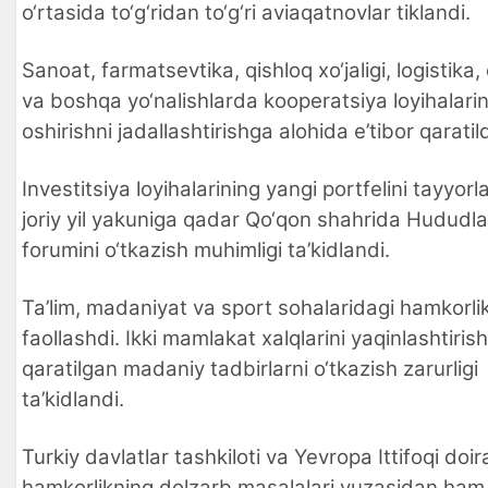
o‘rtasida to‘g‘ridan to‘g‘ri aviaqatnovlar tiklandi.
Sanoat, farmatsevtika, qishloq xo‘jaligi, logistika, 
va boshqa yo‘nalishlarda kooperatsiya loyihalari
oshirishni jadallashtirishga alohida e’tibor qaratild
Investitsiya loyihalarining yangi portfelini tayyorl
joriy yil yakuniga qadar Qo‘qon shahrida Hududla
forumini o‘tkazish muhimligi ta’kidlandi.
Ta’lim, madaniyat va sport sohalaridagi hamkorli
faollashdi. Ikki mamlakat xalqlarini yaqinlashtiris
qaratilgan madaniy tadbirlarni o‘tkazish zarurligi
ta’kidlandi.
Turkiy davlatlar tashkiloti va Yevropa Ittifoqi doir
hamkorlikning dolzarb masalalari yuzasidan ham 