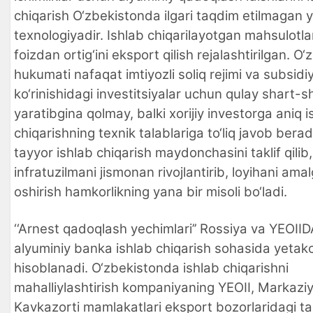
chiqarish O‘zbekistonda ilgari taqdim etilmagan 
texnologiyadir. Ishlab chiqarilayotgan mahsulotl
foizdan ortig‘ini eksport qilish rejalashtirilgan. O
hukumati nafaqat imtiyozli soliq rejimi va subsidi
ko‘rinishidagi investitsiyalar uchun qulay shart-sh
yaratibgina qolmay, balki xorijiy investorga aniq i
chiqarishning texnik talablariga to‘liq javob bera
tayyor ishlab chiqarish maydonchasini taklif qilib,
infratuzilmani jismonan rivojlantirib, loyihani ama
oshirish hamkorlikning yana bir misoli bo‘ladi.
‘‘Arnest qadoqlash yechimlari’’ Rossiya va YEOII
alyuminiy banka ishlab chiqarish sohasida yetak
hisoblanadi. O‘zbekistonda ishlab chiqarishni
mahalliylashtirish kompaniyaning YEOII, Markazi
Kavkazorti mamlakatlari eksport bozorlaridagi tak