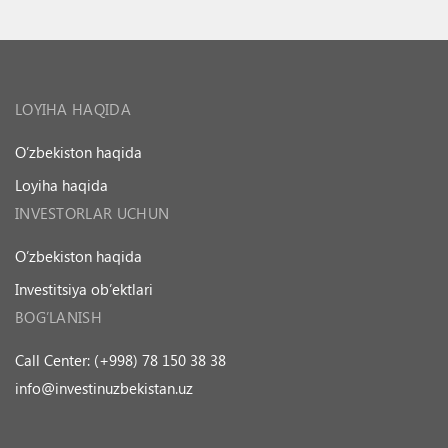
LOYIHA HAQIDA
O’zbekiston haqida
Loyiha haqida
INVESTORLAR UCHUN
O’zbekiston haqida
Investitsiya ob’ektlari
BOG’LANISH
Call Center: (+998) 78 150 38 38
info@investinuzbekistan.uz