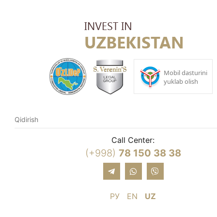
Call Center:
(+998)
78 150 38 38
РУ
EN
UZ