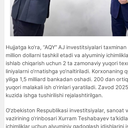
Hujjatga ko‘ra, ‘‘AQY’’ AJ investitsiyalari taxmina
million dollarni tashkil etadi va alyuminiy ichimlikla
ishlab chiqarish uchun 2 ta zamonaviy yuqori texn
liniyalarni o‘rnatishga yo‘naltiriladi. Korxonaning 
yiliga 1,5 milliard bankadan oshadi. 200 dan orti
yuqori malakali ish o‘rinlari yaratiladi. Zavod 2025
kuzida ishga tushirilishi rejalashtirilgan.
O‘zbekiston Respublikasi investitsiyalar, sanoat
vazirining o‘rinbosari Xurram Teshabayev ta’kidl
ichimliklar uchun alyuminiy qadoqlash idishlarini 