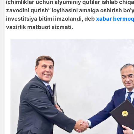
ichimliklar uchun alyuminiy qutilar ishlab chiq
zavodini qurish’’ loyihasini amalga oshirish bo‘
investitsiya bitimi imzolandi, deb
xabar bermo
vazirlik matbuot xizmati.