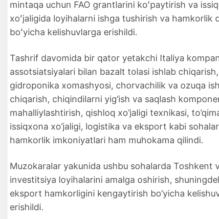
mintaqa uchun FAO grantlarini koʻpaytirish va issi
xoʻjaligida loyihalarni ishga tushirish va hamkorlik q
boʻyicha kelishuvlarga erishildi.
Tashrif davomida bir qator yetakchi Italiya kompan
assotsiatsiyalari bilan bazalt tolasi ishlab chiqarish,
gidroponika xomashyosi, chorvachilik va ozuqa is
chiqarish, chiqindilarni yig’ish va saqlash komponen
mahalliylashtirish, qishloq xo’jaligi texnikasi, to’qima
issiqxona xo’jaligi, logistika va eksport kabi sohala
hamkorlik imkoniyatlari ham muhokama qilindi.
Muzokaralar yakunida ushbu sohalarda Toshkent v
investitsiya loyihalarini amalga oshirish, shuningde
eksport hamkorligini kengaytirish bo’yicha kelishu
erishildi.