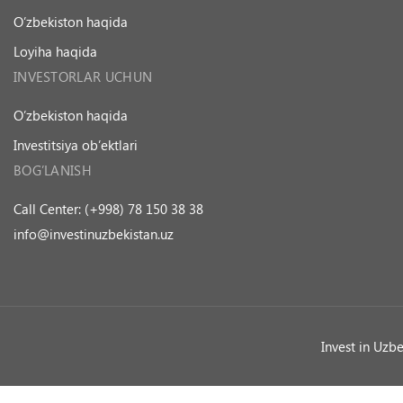
O’zbekiston haqida
Loyiha haqida
INVESTORLAR UCHUN
O’zbekiston haqida
Investitsiya ob’ektlari
BOG’LANISH
Call Center: (+998) 78 150 38 38
info@investinuzbekistan.uz
Invest in Uzb
Ask a Question