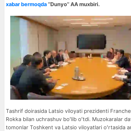
xabar bermoqda
‘‘Dunyo’’ AA muxbiri.
Tashrif doirasida Latsio viloyati prezidenti Franch
Rokka bilan uchrashuv boʻlib oʻtdi. Muzokaralar d
tomonlar Toshkent va Latsio viloyatlari oʻrtasida a