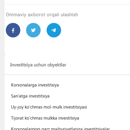
Ommaviy axborot orqali ulashish
Investitsiya uchun obyektlar
Korxonalarga investitsiya
San’atga investitsiya
Uy-joy ko’chmas mol-mulk investitsiyasi
Tijorat ko’chmas mulkka investitsiya
Korxonalarning qarz majburiyatlariga investitsiyalar