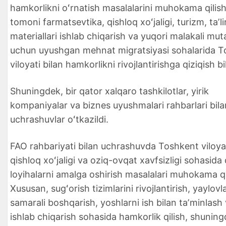
hamkorlikni oʻrnatish masalalarini muhokama qilishd
tomoni farmatsevtika, qishloq xoʻjaligi, turizm, taʼli
materiallari ishlab chiqarish va yuqori malakali mut
uchun uyushgan mehnat migratsiyasi sohalarida 
viloyati bilan hamkorlikni rivojlantirishga qiziqish bil
Shuningdek, bir qator xalqaro tashkilotlar, yirik
kompaniyalar va biznes uyushmalari rahbarlari bila
uchrashuvlar oʻtkazildi.
FAO rahbariyati bilan uchrashuvda Toshkent viloya
qishloq xoʻjaligi va oziq-ovqat xavfsizligi sohasid
loyihalarni amalga oshirish masalalari muhokama qi
Xususan, sugʻorish tizimlarini rivojlantirish, yaylovl
samarali boshqarish, yoshlarni ish bilan taʼminlash
ishlab chiqarish sohasida hamkorlik qilish, shuning