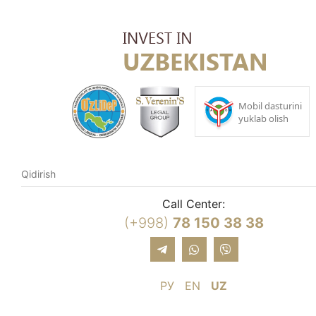
Call Center:
(+998)
78 150 38 38
РУ
EN
UZ