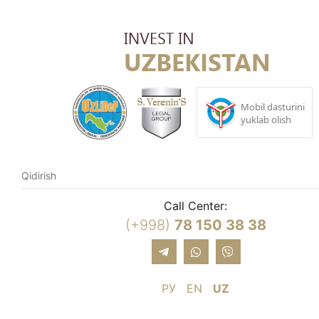
Call Center:
(+998)
78 150 38 38
РУ
EN
UZ