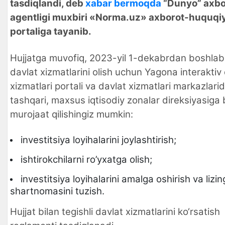
tasdiqlandi, deb
xabar bermoqda
“Dunyo” axbo
agentligi muxbiri «Norma.uz» axborot-huquqi
portaliga tayanib.
Hujjatga muvofiq, 2023-yil 1-dekabrdan boshlab
davlat xizmatlarini olish uchun Yagona interaktiv
xizmatlari portali va davlat xizmatlari markazlari
tashqari, maxsus iqtisodiy zonalar direksiyasiga
murojaat qilishingiz mumkin:
investitsiya loyihalarini joylashtirish;
ishtirokchilarni ro’yxatga olish;
investitsiya loyihalarini amalga oshirish va lizin
shartnomasini tuzish.
Hujjat bilan tegishli davlat xizmatlarini ko‘rsatish