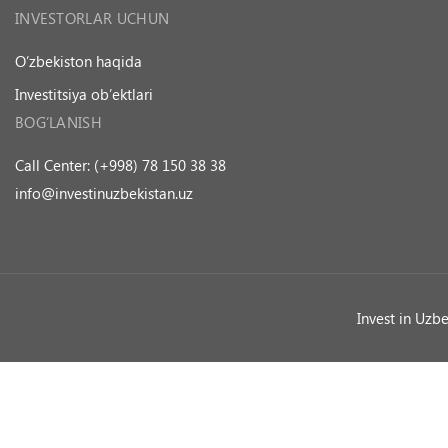
INVESTORLAR UCHUN
O’zbekiston haqida
Investitsiya ob’ektlari
BOG’LANISH
Call Center: (+998) 78 150 38 38
info@investinuzbekistan.uz
Invest in Uzb
Ask a Question