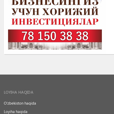
LOYIHA HAQIDA
O’zbekiston haqida
Loyiha haqida