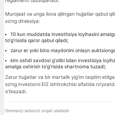
reglamenti tasdiqlanadi.
Murojaat va unga ilova qilingan hujjatlar qabul q
so‘ng direksiya:
10 kun muddatda investitsiya loyihasini amalga
to‘g‘risida qaror qabul qiladi;
zarur er yoki bino maydonini onlayn auktsionga
kim oshdi savdosi g‘olibi bilan investisiya loyih
amalga oshirish to‘g‘risida shartnoma tuzadi;
Zarur hujjatlar va bir martalik yig‘im taqdim etil
so‘ng investorni EIZ ishtirokchisi sifatida ro‘yxat
o‘tkazadi.
Ommaviy axborot orqali ulashish