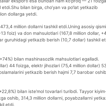
 metallar eksporti esa bundan ham ko‘proq — 21 foizg
il etdi.Shu bilan birga, cho‘yan va po‘lat yetkazib
ion dollarga yetdi.
473,4 million dollarni tashkil etdi.Uning asosiy qismi
13 foiz) va don mahsulotlari (167,8 million dollar, +
ar guruhidagi yetkazib berish (10,7 dollar) tashkil et
 (+74%) bilan mashinasozlik mahsulotlari egalladi.
ar) 44 foizga, elektr jihozlari (75,4 million dollar) 5
slamalarini yetkazib berish hajmi 7,7 barobar oshib
(+22,8%) bilan iste’mol tovarlari turibdi. Tayyor kiyim
a oshib, 314,3 million dollarni, poyabzallarni yetka
il etdi.