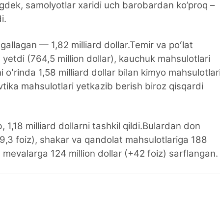
ngdek, samolyotlar xaridi uch barobardan ko’proq –
i.
egallagan — 1,82 milliard dollar.Temir va poʻlat
 yetdi (764,5 million dollar), kauchuk mahsulotlari
 oʻrinda 1,58 milliard dollar bilan kimyo mahsulotlari
vtika mahsulotlari yetkazib berish biroz qisqardi
 1,18 milliard dollarni tashkil qildi.Bulardan don
19,3 foiz), shakar va qandolat mahsulotlariga 188
a mevalarga 124 million dollar (+42 foiz) sarflangan.