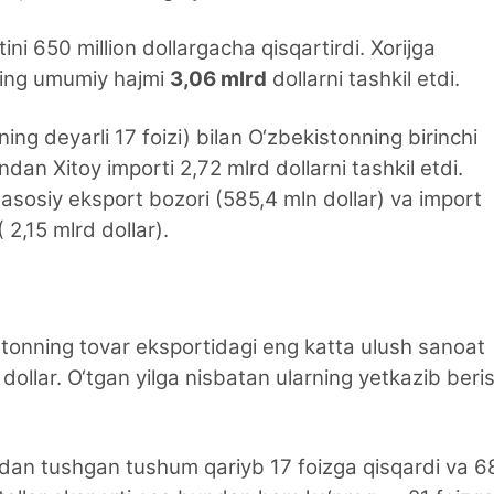
ini 650 million dollargacha qisqartirdi. Xorijga
ning umumiy hajmi
3,06 mlrd
dollarni tashkil etdi.
ng deyarli 17 foizi) bilan O‘zbekistonning birinchi
an Xitoy importi 2,72 mlrd dollarni tashkil etdi.
asosiy eksport bozori (585,4 mln dollar) va import
( 2,15 mlrd dollar).
tonning tovar eksportidagi eng katta ulush sanoat
d dollar. O‘tgan yilga nisbatan ularning yetkazib beri
idan tushgan tushum qariyb 17 foizga qisqardi va 