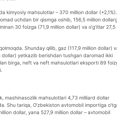
nda kimyoviy mahsulotlar – 370 million dollar (+2,1%).
mad uchdan bir qismga oshib, 156,5 million dollar
inan 30 foizga (71,9 million dollar) va o‘g‘itlar 27,5
qolmoqda. Shunday qilib, gaz (117,9 million dollar) v
on dollar) yetkazib berishdan tushgan daromad ikki
an birga, neft va neft mahsulotlari eksporti 89 foi
i.
k, mashinasozlik mahsulotlari 4,73 milliard dollar
qda. Shu tariqa, O‘zbekiston avtomobil importiga o‘t
llion dollar, yana 527,9 million dollar – avtomobil