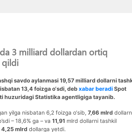
da 3 milliard dollardan ortiq
qildi
hqi savdo aylanmasi 19,57 milliard dollarni tashk
nisbatan 13,4 foizga o‘sdi, deb
xabar beradi
Spot
i huzuridagi Statistika agentligiga tayanib.
an yilga nisbatan 6,2 foizga o‘sib,
7,66
mlrd
dollarn
 o’sdi – 18,6% ga – va
11,91
mlrd dollarni tashkil
i
4,25 mlrd
dollarga yetdi.