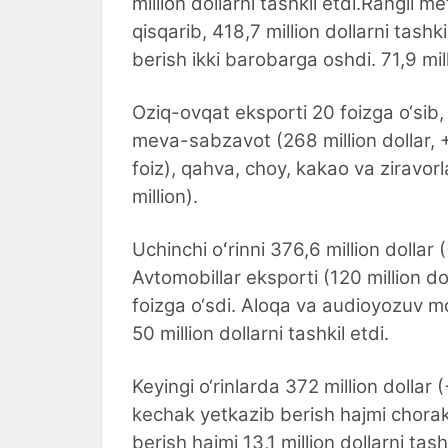
million dollarni tashkil etdi.Rangli
qisqarib, 418,7 million dollarni tashk
berish ikki barobarga oshdi. 71,9 mill
Oziq-ovqat eksporti 20 foizga o‘sib, 
meva-sabzavot (268 million dollar, +
foiz), qahva, choy, kakao va ziravorl
million).
Uchinchi oʻrinni 376,6 million dollar
Avtomobillar eksporti (120 million doll
foizga o‘sdi. Aloqa va audioyozuv mo
50 million dollarni tashkil etdi.
Keyingi o‘rinlarda 372 million dollar 
kechak yetkazib berish hajmi chorakg
berish hajmi 13,1 million dollarni tashk