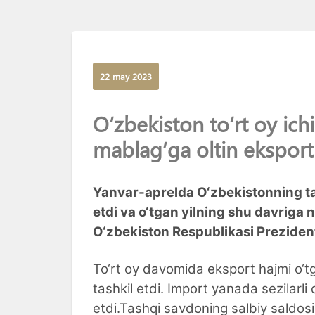
22 may 2023
O‘zbekiston to‘rt oy ichi
mablag’ga oltin eksport 
Yanvar-aprelda O‘zbekistonning tas
etdi va o‘tgan yilning shu davriga 
O‘zbekiston Respublikasi Prezident
To‘rt oy davomida eksport hajmi o‘tg
tashkil etdi. Import yanada sezilarli
etdi.Tashqi savdoning salbiy saldos