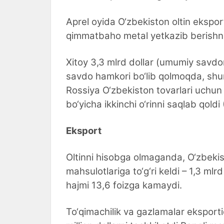
Aprel oyida O‘zbekiston oltin eksport
qimmatbaho metal yetkazib berish
Xitoy 3,3 mlrd dollar (umumiy savdoni
savdo hamkori bo‘lib qolmoqda, shund
Rossiya O‘zbekiston tovarlari uchun 
bo‘yicha ikkinchi o‘rinni saqlab qoldi 
Eksport
Oltinni hisobga olmaganda, O‘zbekis
mahsulotlariga to‘g‘ri keldi – 1,3 mlr
hajmi 13,6 foizga kamaydi.
To‘qimachilik va gazlamalar eksport