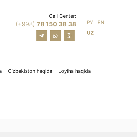
Call Center:
РУ
EN
(+998)
78 150 38 38
UZ
a
O’zbekiston haqida
Loyiha haqida