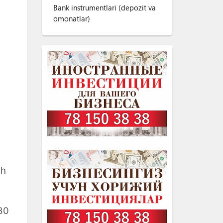
Bank instrumentlari (depozit va
omonatlar)
sh
680