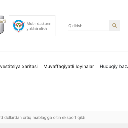
nvestitsiya xaritasi
Muvaffaqiyatli loyihalar
Huquqiy baz
ard dollardan ortiq mablag’ga oltin eksport qildi