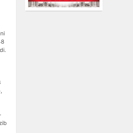
a
ni
48
di.
3
,
-
zib