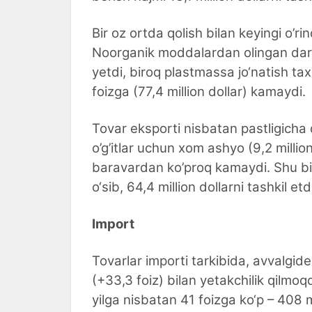
Bir oz ortda qolish bilan keyingi o’ri
Noorganik moddalardan olingan daro
yetdi, biroq plastmassa jo‘natish taxm
foizga (77,4 million dollar) kamaydi.
Tovar eksporti nisbatan pastligicha 
o’g’itlar uchun xom ashyo (9,2 milli
baravardan ko’proq kamaydi. Shu bil
o‘sib, 64,4 million dollarni tashkil etd
Import
Tovarlar importi tarkibida, avvalgide
(+33,3 foiz) bilan yetakchilik qilmo
yilga nisbatan 41 foizga ko‘p – 408 mi