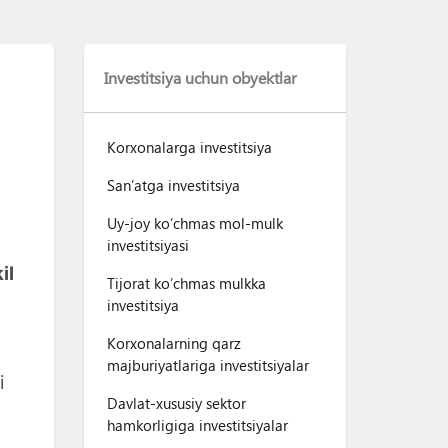
Investitsiya uchun obyektlar
Korxonalarga investitsiya
San’atga investitsiya
Uy-joy ko’chmas mol-mulk
investitsiyasi
il
Tijorat ko’chmas mulkka
investitsiya
Korxonalarning qarz
majburiyatlariga investitsiyalar
i
Davlat-xususiy sektor
hamkorligiga investitsiyalar