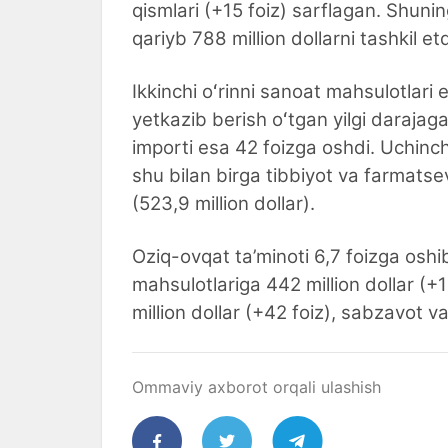
qismlari (+15 foiz) sarflagan. Shuni
qariyb 788 million dollarni tashkil etd
Ikkinchi oʻrinni sanoat mahsulotlari 
yetkazib berish oʻtgan yilgi darajaga
importi esa 42 foizga oshdi. Uchinchi
shu bilan birga tibbiyot va farmatse
(523,9 million dollar).
Oziq-ovqat ta’minoti 6,7 foizga oshib,
mahsulotlariga 442 million dollar (+
million dollar (+42 foiz), sabzavot v
Ommaviy axborot orqali ulashish